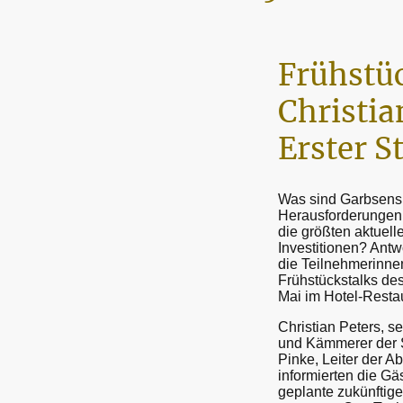
Frühstüc
Christia
Erster S
Was sind Garbsens
Herausforderungen 
die größten aktuel
Investitionen? Ant
die Teilnehmerinne
Frühstückstalks de
Mai im Hotel-Resta
Christian Peters, se
und Kämmerer der 
Pinke, Leiter der A
informierten die Gä
geplante zukünftige